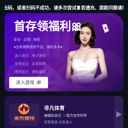
，或者扫码不成功，请多次尝试🧧若遇充、提款问题请您及时咨询【
首存领福利🎀
安全 - 正规 - 保密
♥️全新棋牌游戏平台，福利多多♥️
·真人视讯
·电子游戏
·体育投注
·彩票棋牌
·电竞投注
·捕鱼娱乐
进入游戏 🎁
非凡体育
▶
🎁国际米兰
✅官方合作伙伴
信誉首选 点击进入