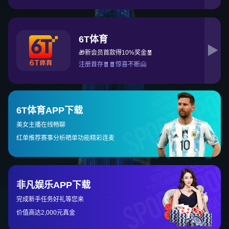
6T体育
▶
🎁新会员首款得10%奖金🧧
注册首存🧧🧧惊喜不断🤗
6T体育APP下载
美女主播在线畅聊
红单推荐赛事分析晒单功能精彩连麦
非凡娱乐APP下载
完成新手任务好礼等您来
价值高达2,000元真金