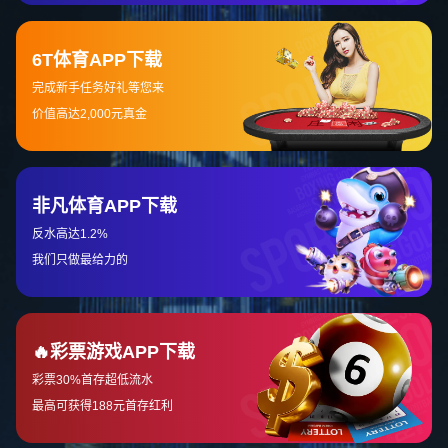
6T体育APP下载
完成新手任务好礼等您来
价值高达2,000元真金
非凡体育APP下载
反水高达1.2%
我们只做最给力的
🔥彩票游戏APP下载
彩票30%首存超低流水
最高可获得188元首存红利